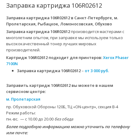
Заправка картриджа 106R02612
Заправка картриджа 106R02612
в Санкт-Петербурге, м.
Пролетарская, Рыбацкое, Ломоносовская, Обухово
Заправка картриджа 106R02612
производится мастерами с
многолетним опытом, при заправке мы используем только
высококачественный тонер лучших мировых
производителей.
Картридж 106R02612
подходит для принтеров:
Xerox Phaser
7100N
Заправка картриджа 106R02612
–
от 3 000 руб.
Заправить картридж 106R02612 вы можете в нашем
сервисном центре:
м. Пролетарская
пр. Обуховской Обороны 120Б, ТЦ «ON-центр», секция B-4
Режим работы:
пн.-вс. — с 10.00 до 20.00
без обеда
Более подробную информацию можно уточнить по телефону
или почте: