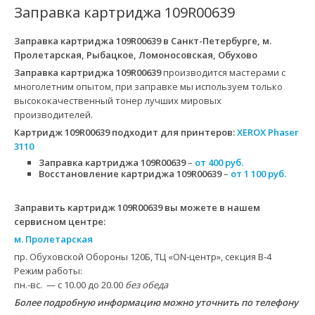
Заправка картриджа 109R00639
Заправка картриджа 109R00639
в Санкт-Петербурге, м.
Пролетарская, Рыбацкое, Ломоносовская, Обухово
Заправка картриджа 109R00639
производится мастерами с
многолетним опытом, при заправке мы используем только
высококачественный тонер лучших мировых
производителей.
Картридж 109R00639
подходит для принтеров:
XEROX Phaser
3110
Заправка картриджа 109R00639
–
от 400 руб.
Восстановление картриджа 109R00639
–
от 1 100 руб.
Заправить картридж 109R00639 вы можете в нашем
сервисном центре:
м. Пролетарская
пр. Обуховской Обороны 120Б, ТЦ «ON-центр», секция B-4
Режим работы:
пн.-вс. — с 10.00 до 20.00
без обеда
Более подробную информацию можно уточнить по телефону