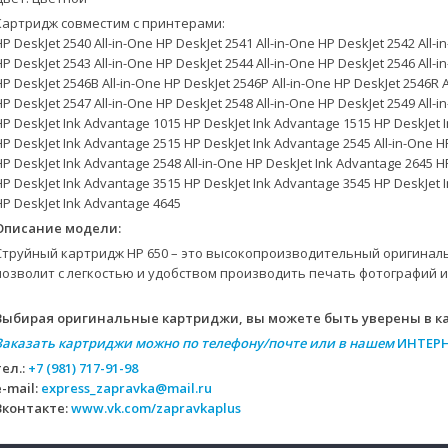
Картридж совместим с принтерами:
HP DeskJet 2540 All-in-One HP DeskJet 2541 All-in-One HP DeskJet 2542 All-i
HP DeskJet 2543 All-in-One HP DeskJet 2544 All-in-One HP DeskJet 2546 All-i
HP DeskJet 2546B All-in-One HP DeskJet 2546P All-in-One HP DeskJet 2546R A
HP DeskJet 2547 All-in-One HP DeskJet 2548 All-in-One HP DeskJet 2549 All-i
HP DeskJet Ink Advantage 1015 HP DeskJet Ink Advantage 1515 HP DeskJet 
HP DeskJet Ink Advantage 2515 HP DeskJet Ink Advantage 2545 All-in-One H
HP DeskJet Ink Advantage 2548 All-in-One HP DeskJet Ink Advantage 2645 H
HP DeskJet Ink Advantage 3515 HP DeskJet Ink Advantage 3545 HP DeskJet 
HP DeskJet Ink Advantage 4645
Описание модели:
Струйный картридж HP 650 – это высокопроизводительный оригинал
позволит с легкостью и удобством производить печать фотографий и
Выбирая оригинальные картриджи, вы можете быть уверены в ка
Заказать картриджи можно по телефону/почте или в нашем
ИНТЕР
тел.:
+7 (981) 717-91-98
e-mail:
express_zapravka@mail.ru
Вконтакте:
www.vk.com/zapravkaplus