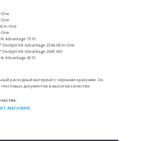
n-One
n-One
ll-in-One
n-One
Ink Advantage 1516
P DeskJet Ink Advantage 2546 All-in-One
P DeskJet Ink Advantage 2645 AIO
Ink Advantage 4515
ьный расходный материал с черными красками. Он
 текстовых документов в высоком качестве.
честве.
НЕТ-МАГАЗИНЕ