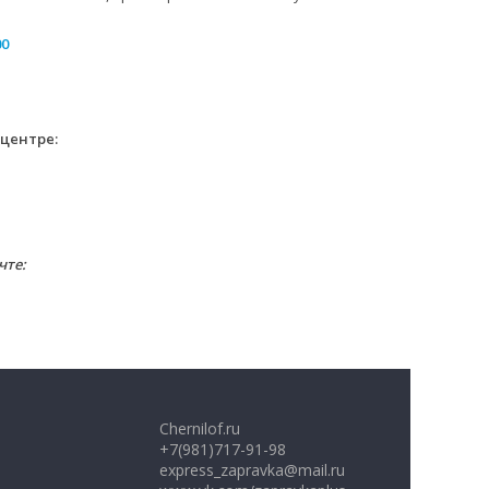
00
 центре:
чте:
Chernilof.ru
+7(981)717-91-98
express_zapravka@mail.ru