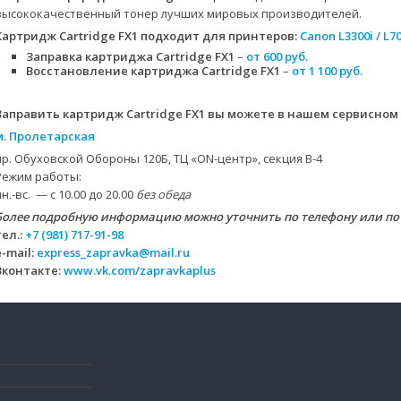
высококачественный тонер лучших мировых производителей.
Картридж Cartridge FX1
подходит для принтеров:
Canon L3300i / L7
Заправка картриджа Cartridge FX1
–
от 600 руб.
Восстановление картриджа Cartridge FX1
–
от 1 100 руб.
Заправить картридж Cartridge FX1 вы можете в нашем сервисном
м. Пролетарская
пр. Обуховской Обороны 120Б, ТЦ «ON-центр», секция B-4
Режим работы:
пн.-вс. — с 10.00 до 20.00
без обеда
Более подробную информацию можно уточнить по телефону или по
тел.:
+7 (981) 717-91-98
e-mail:
express_zapravka@mail.ru
Вконтакте:
www.vk.com/zapravkaplus