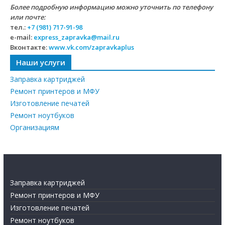
Более подробную информацию можно уточнить по телефону
или почте:
тел.:
+7 (981) 717-91-98
e-mail:
express_zapravka@mail.ru
Вконтакте:
www.vk.com/zapravkaplus
Наши услуги
Заправка картриджей
Ремонт принтеров и МФУ
Изготовление печатей
Ремонт ноутбуков
Организациям
Заправка картриджей
Ремонт принтеров и МФУ
Изготовление печатей
Ремонт ноутбуков