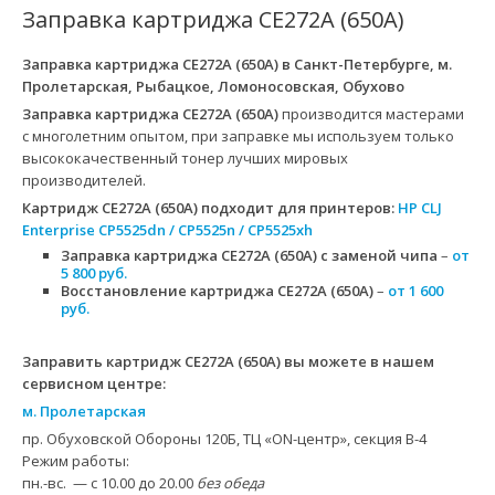
Заправка картриджа CE272A (650A)
Заправка картриджа CE272A (650A)
в Санкт-Петербурге, м.
Пролетарская, Рыбацкое, Ломоносовская, Обухово
Заправка картриджа CE272A (650A)
производится мастерами
с многолетним опытом, при заправке мы используем только
высококачественный тонер лучших мировых
производителей.
Картридж CE272A (650A)
подходит для принтеров:
HP CLJ
Enterprise CP5525dn / CP5525n / CP5525xh
Заправка картриджа CE272A (650A) с заменой чипа
–
от
5 800 руб.
Восстановление картриджа CE272A (650A)
–
от 1 600
руб.
Заправить картридж CE272A (650A) вы можете в нашем
сервисном центре:
м. Пролетарская
пр. Обуховской Обороны 120Б, ТЦ «ON-центр», секция B-4
Режим работы:
пн.-вс. — с 10.00 до 20.00
без обеда