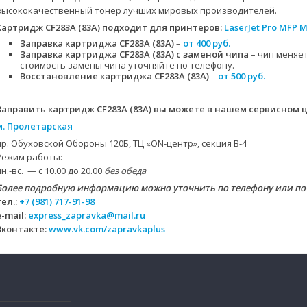
высококачественный тонер лучших мировых производителей.
Картридж CF283A (83A)
подходит для принтеров:
LaserJet Pro MFP M
Заправка картриджа CF283A (83A)
–
от 400 руб.
Заправка картриджа CF283A (83A) с заменой чипа
– чип меняет
стоимость замены чипа уточняйте по телефону.
Восстановление картриджа CF283A (83A)
–
от 500 руб.
Заправить картридж CF283A (83A) вы можете в нашем сервисном 
м. Пролетарская
пр. Обуховской Обороны 120Б, ТЦ «ON-центр», секция B-4
Режим работы:
пн.-вс. — с 10.00 до 20.00
без обеда
Более подробную информацию можно уточнить по телефону или по
тел.:
+7 (981) 717-91-98
e-mail:
express_zapravka@mail.ru
Вконтакте:
www.vk.com/zapravkaplus