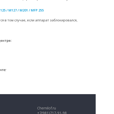
125 / M127 / M201 / MFP 255
ся в том случае, если аппарат заблокировался,
центре:
чте:
Chernilof.ru
+7(981)717-91-98