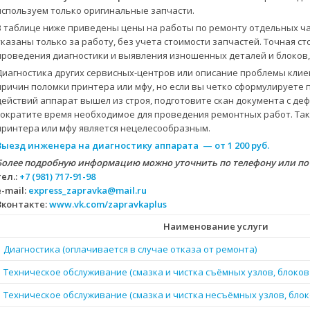
используем только оригинальные запчасти.
В таблице ниже приведены цены на работы по ремонту отдельных ча
указаны только за работу, без учета стоимости запчастей. Точная с
проведения диагностики и выявления изношенных деталей и блоков,
Диагностика других сервисных-центров или описание проблемы клие
причин поломки принтера или мфу, но если вы четко сформулируете 
действий аппарат вышел из строя, подготовите скан документа с д
сократите время необходимое для проведения ремонтных работ. Так
принтера или мфу является нецелесообразным.
Выезд инженера на диагностику аппарата — от 1 200 руб.
Более подробную информацию можно уточнить по телефону или по
тел.:
+7 (981) 717-91-98
e-mail:
express_zapravka@mail.ru
Вконтакте:
www.vk.com/zapravkaplus
Наименование услуги
Диагностика (оплачивается в случае отказа от ремонта)
Техническое обслуживание (смазка и чистка съёмных узлов, блоков
Техническое обслуживание (смазка и чистка несъёмных узлов, блок