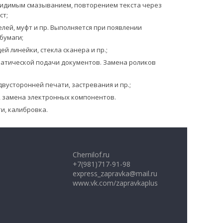
с видимым смазыванием, повторением текста через
ст;
лей, муфт и пр. Выполняется при появлении
бумаги;
 линейки, стекла сканера и пр.;
матической подачи документов. Замена роликов
вусторонней печати, застревания и пр.;
 замена электронных компонентов.
и, калибровка.
Chernilof.ru
+7(981)717-91-98
express_zapravka@mail.ru
www.vk.com/zapravkaplus