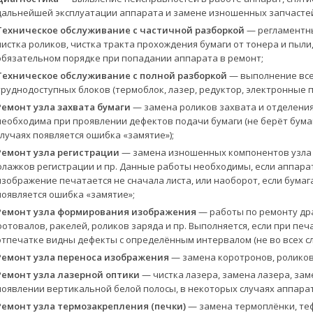
дальнейшей эксплуатации аппарата и замене изношенных запчасте
Техническое обслуживание с частичной разборкой
— регламентны
чистка роликов, чистка тракта прохождения бумаги от тонера и пыли
обязательном порядке при попадании аппарата в ремонт;
Техническое обслуживание с полной разборкой
— выполнение всех
труднодоступных блоков (термоблок, лазер, редуктор, электронные п
Ремонт узла захвата бумаги
— замена роликов захвата и отделения
необходима при проявлении дефектов подачи бумаги (не берёт бумагу
случаях появляется ошибка «замятие»);
Ремонт узла регистрации
— замена изношенных компонентов узла р
флажков регистрации и пр. Данные работы необходимы, если аппара
изображение печатается не сначала листа, или наоборот, если бумаг
появляется ошибка «замятие»;
Ремонт узла формирования изображения
— работы по ремонту др
фотовалов, ракелей, роликов заряда и пр. Выполняется, если при печ
отпечатке видны дефекты с определённым интервалом (не во всех сл
Ремонт узла переноса изображения
— замена коротронов, роликов 
Ремонт узла лазерной оптики
— чистка лазера, замена лазера, зам
появлении вертикальной белой полосы, в некоторых случаях аппарат 
Ремонт узла термозакрепления (печки)
— замена термоплёнки, теф