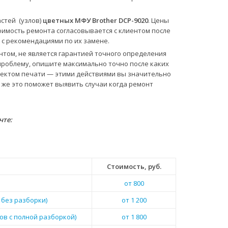
стей (узлов)
цветных МФУ Brother DCP-9020
. Цены
тоимость ремонта согласовывается с клиентом после
 с рекомендациями по их замене.
нтом, не является гарантией точного определения
проблему, опишите максимально точно после каких
ефектом печати — этими действиями вы значительно
 же это поможет выявить случаи когда ремонт
чте:
Стоимость, руб.
от 800
 без разборки)
от 1 200
ов с полной разборкой)
от 1 800