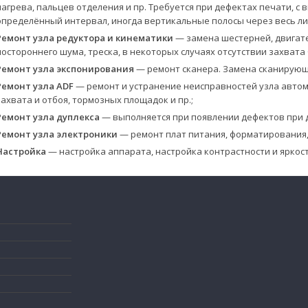
нагрева, пальцев отделения и пр. Требуется при дефектах печати, 
определённый интервал, иногда вертикальные полосы через весь ли
Ремонт узла редуктора и кинематики
— замена шестерней, двигате
постороннего шума, треска, в некоторых случаях отсутствии захвата 
Ремонт узла экспонирования
— ремонт сканера. Замена сканирующей
Ремонт узла ADF
— ремонт и устранение неисправностей узла авто
захвата и отбоя, тормозных площадок и пр.;
Ремонт узла дуплекса
— выполняется при появлении дефектов при д
Ремонт узла электроники
— ремонт плат питания, форматирования,
Настройка
— настройка аппарата, настройка контрастности и яркост