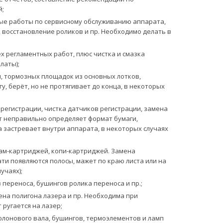
й;
е работы по сервисному обслуживанию аппарата,
, восстановление роликов и пр. Необходимо делать в
 регламентных работ, плюс чистка и смазка
латы);
, тормозных площадок из основных лотков,
, берёт, но не протягивает до конца, в некоторых
егистрации, чистка датчиков регистрации, замена
т неправильно определяет формат бумаги,
а застревает внутри аппарата, в некоторых случаях
ам-картриджей, копи-картриджей. Замена
ати появляются полосы, мажет по краю листа или на
учаях);
переноса, бушингов ролика переноса и пр.;
ена полигона лазера и пр. Необходима при
ругается на лазер;
лонового вала, бушингов, термоэлементов и ламп