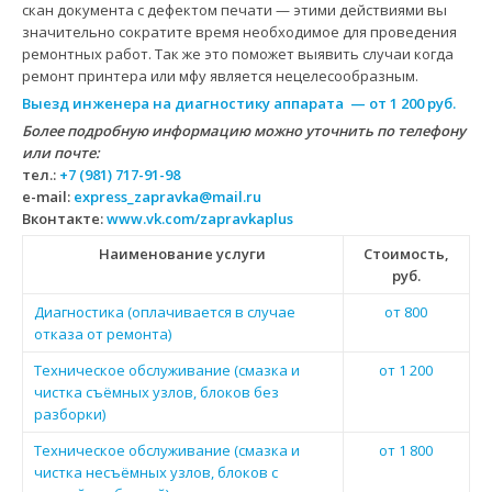
скан документа с дефектом печати — этими действиями вы
значительно сократите время необходимое для проведения
ремонтных работ. Так же это поможет выявить случаи когда
ремонт принтера или мфу является нецелесообразным.
Выезд инженера на диагностику аппарата — от 1 200 руб.
Более подробную информацию можно уточнить по телефону
или почте:
тел.:
+7 (981) 717-91-98
e-mail:
express_zapravka@mail.ru
Вконтакте:
www.vk.com/zapravkaplus
Наименование услуги
Стоимость,
руб.
Диагностика (оплачивается в случае
от 800
отказа от ремонта)
Техническое обслуживание (смазка и
от 1 200
чистка съёмных узлов, блоков без
разборки)
Техническое обслуживание (смазка и
от 1 800
чистка несъёмных узлов, блоков с