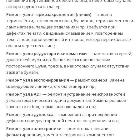
появлении вертикальной белой полосы, в некоторых случаях
аппарат ругается на лазер;
Ремонт узла термозакрепления (печки)
— замена
термоплёнки, тефлонового вала, бушингов, термоэлементов и
ламп нагрева, пальцев отделения и пр. Требуется при
дефектах печати, с видимым смазыванием, повторением
текста через определённый интервал, иногда вертикальные
полосы через весь лист;
Ремонт узла редуктора и кинематики
— замена шестерней,
двигателей, муфт и пр. Выполняется при появлении
постороннего шума, треска, в некоторых случаях отсутствии
захвата бумаги;
Ремонт узла экспонирования
— ремонт сканера. Замена
сканирующей линейки, стекла сканера и пр.;
Ремонт узла ADF
— ремонт и устранение неисправностей
узла автоматической подачи документов. Замена роликов
захвата и отбоя, тормозных площадок и пр.;
Ремонт узла дуплекса
— выполняется при появлении
дефектов при двусторонней печати, застревания и пр.;
Ремонт узла электроники
— ремонт плат питания,
форматирования, замена электронных компонентов.