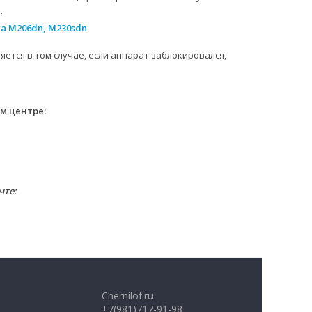
.
tra M206dn, M230sdn
яется в том случае, если аппарат заблокировался,
м центре:
чте:
Chernilof.ru
+7(981)717-91-98