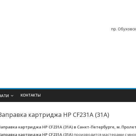
пр. Обуховск
КОНТАКТЫ
ЧАТИ
Заправка картриджа HP CF231A (31A)
Заправка картриджа HP CF231A (31A)
в Санкт-Петербурге, м. Проле
Заправка картриджа HP CF231A (31A)
производится мастерами с мно