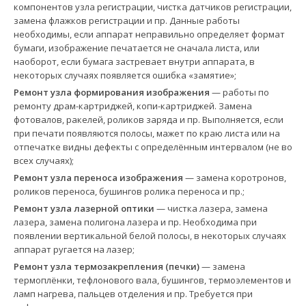
компонентов узла регистрации, чистка датчиков регистрации,
замена флажков регистрации и пр. Данные работы
необходимы, если аппарат неправильно определяет формат
бумаги, изображение печатается не сначала листа, или
наоборот, если бумага застревает внутри аппарата, в
некоторых случаях появляется ошибка «замятие»;
Ремонт узла формирования изображения
— работы по
ремонту драм-картриджей, копи-картриджей. Замена
фотовалов, ракелей, роликов заряда и пр. Выполняется, если
при печати появляются полосы, мажет по краю листа или на
отпечатке видны дефекты с определённым интервалом (не во
всех случаях);
Ремонт узла переноса изображения
— замена коротронов,
роликов переноса, бушингов ролика переноса и пр.;
Ремонт узла лазерной оптики
— чистка лазера, замена
лазера, замена полигона лазера и пр. Необходима при
появлении вертикальной белой полосы, в некоторых случаях
аппарат ругается на лазер;
Ремонт узла термозакрепления (печки)
— замена
термоплёнки, тефлонового вала, бушингов, термоэлементов и
ламп нагрева, пальцев отделения и пр. Требуется при