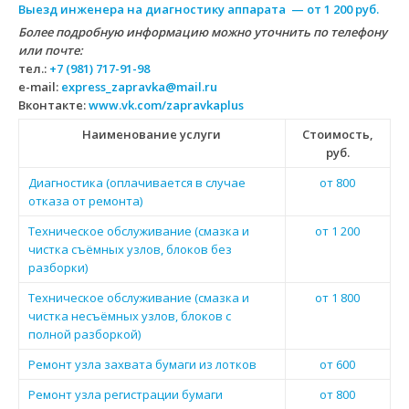
Выезд инженера на диагностику аппарата — от 1 200 руб.
Более подробную информацию можно уточнить по телефону
или почте:
тел.:
+7 (981) 717-91-98
e-mail:
express_zapravka@mail.ru
Вконтакте:
www.vk.com/zapravkaplus
Наименование услуги
Стоимость,
руб.
Диагностика (оплачивается в случае
от 800
отказа от ремонта)
Техническое обслуживание (смазка и
от 1 200
чистка съёмных узлов, блоков без
разборки)
Техническое обслуживание (смазка и
от 1 800
чистка несъёмных узлов, блоков с
полной разборкой)
Ремонт узла захвата бумаги из лотков
от 600
Ремонт узла регистрации бумаги
от 800