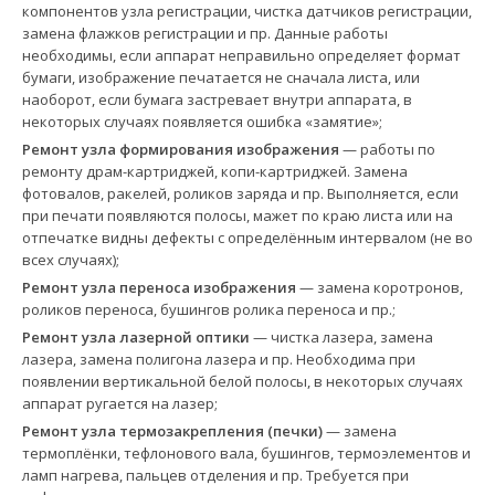
компонентов узла регистрации, чистка датчиков регистрации,
замена флажков регистрации и пр. Данные работы
необходимы, если аппарат неправильно определяет формат
бумаги, изображение печатается не сначала листа, или
наоборот, если бумага застревает внутри аппарата, в
некоторых случаях появляется ошибка «замятие»;
Ремонт узла формирования изображения
— работы по
ремонту драм-картриджей, копи-картриджей. Замена
фотовалов, ракелей, роликов заряда и пр. Выполняется, если
при печати появляются полосы, мажет по краю листа или на
отпечатке видны дефекты с определённым интервалом (не во
всех случаях);
Ремонт узла переноса изображения
— замена коротронов,
роликов переноса, бушингов ролика переноса и пр.;
Ремонт узла лазерной оптики
— чистка лазера, замена
лазера, замена полигона лазера и пр. Необходима при
появлении вертикальной белой полосы, в некоторых случаях
аппарат ругается на лазер;
Ремонт узла термозакрепления (печки)
— замена
термоплёнки, тефлонового вала, бушингов, термоэлементов и
ламп нагрева, пальцев отделения и пр. Требуется при