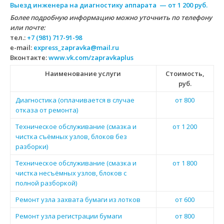
Выезд инженера на диагностику аппарата — от 1 200 руб.
Более подробную информацию можно уточнить по телефону
или почте:
тел.:
+7 (981) 717-91-98
e-mail:
express_zapravka@mail.ru
Вконтакте:
www.vk.com/zapravkaplus
Наименование услуги
Стоимость,
руб.
Диагностика (оплачивается в случае
от 800
отказа от ремонта)
Техническое обслуживание (смазка и
от 1 200
чистка съёмных узлов, блоков без
разборки)
Техническое обслуживание (смазка и
от 1 800
чистка несъёмных узлов, блоков с
полной разборкой)
Ремонт узла захвата бумаги из лотков
от 600
Ремонт узла регистрации бумаги
от 800