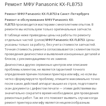
Ремонт МФУ Panasonic KX-FLB753
Ремонт МФУ Panasonic KX-FLB753 в
Санкт-Петербурге
Ремонт и обслуживание МФУ Panasonic KX-
FLB753
производится мастерами с многолетним опытом. В
ремонте мы используем только оригинальные запчасти.
В таблице ниже приведены цены на работы по ремонту
отдельных частей (узлов)
МФУ Panasonic KX-FLB753
. Цены
указаны только за работу, без учета стоимости запчастей.
Точная стоимость ремонта согласовывается с клиентом после
проведения диагностики и выявления изношенных деталей и
блоков, с рекомендациями по их замене.
Диагностика других сервисных-центров или описание
проблемы клиентом, не является гарантией точного
определения причин поломки принтера или мфу, но если вы
четко сформулируете проблему, опишите максимально точно
после каких действий аппарат вышел из строя, подготовите
скан документа с дефектом печати — этими действиями вы
значительно сократите время необходимое для проведения
ремонтных работ. Так же это поможет выявить случаи когда
ремонт принтера или мфу является нецелесообразным.