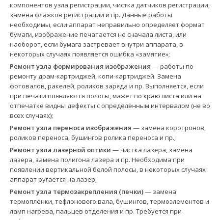
компонентов узла регистрации, чистка датчиков регистрации,
замена флажков регистрации и пр. Данные работы
необходимы, если аппарат неправильно определяет формат
бумаги, изображение печатается не сначала листа, или
наоборот, если бумага застревает внутри аппарата, в
некоторых случаях появляется ошибка «замятие»;
Ремонт узла формирования изображения
— работы по
ремонту драм-картриджей, копи-картриджей. Замена
фотовалов, ракелей, роликов заряда и пр. Выполняется, если
при печати появляются полосы, мажет по краю листа или на
отпечатке видны дефекты с определённым интервалом (не во
всех случаях);
Ремонт узла переноса изображения
— замена коротронов,
роликов переноса, бушингов ролика переноса и пр.;
Ремонт узла лазерной оптики
— чистка лазера, замена
лазера, замена полигона лазера и пр. Необходима при
появлении вертикальной белой полосы, в некоторых случаях
аппарат ругается на лазер;
Ремонт узла термозакрепления (печки)
— замена
термоплёнки, тефлонового вала, бушингов, термоэлементов и
ламп нагрева, пальцев отделения и пр. Требуется при