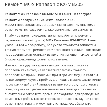
Ремонт МФУ Panasonic KX-MB2051
Ремонт МФУ Panasonic KX-MB2051 в
Санкт-Петербурге
Ремонт и обслуживание МФУ Panasonic KX-
MB2051
производится мастерами с многолетним опытом. В
ремонте мы используем только оригинальные запчасти.
В таблице ниже приведены цены на работы по ремонту
отдельных частей (узлов)
МФУ Panasonic KX-MB2051
. Цены
указаны только за работу, без учета стоимости запчастей.
Точная стоимость ремонта согласовывается с клиентом после
проведения диагностики и выявления изношенных деталей и
блоков, с рекомендациями по их замене.
Диагностика других сервисных-центров или описание
проблемы клиентом, не является гарантией точного
определения причин поломки принтера или мфу, но если вы
четко сформулируете проблему, опишите максимально точно
после каких действий аппарат вышел из строя, подготовите
скан документа с дефектом печати — этими действиями вы
значительно сократите время необходимое для проведения
ремонтных работ. Так же это поможет выявить случаи когда
ремонт принтера или мфу является нецелесообразным.