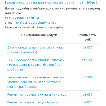
Выезд инженера на диагностику аппарата — от 1 200 руб.
Более подробную информацию можно уточнить по телефону
или почте:
тел.:
+7 (981) 717-91-98
e-mail:
express_zapravka@mail.ru
Вконтакте:
www.vk.com/zapravkaplus
Наименование услуги
Стоимость,
руб.
Диагностика (оплачивается в случае
от 800
отказа от ремонта)
Техническое обслуживание (смазка и
от 1 200
чистка съёмных узлов, блоков без
разборки)
Техническое обслуживание (смазка и
от 1 800
чистка несъёмных узлов, блоков с
полной разборкой)
Ремонт узла захвата бумаги из лотков
от 600
Ремонт узла регистрации бумаги
от 800