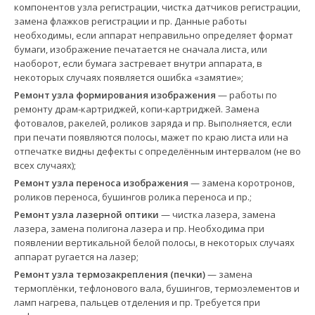
компонентов узла регистрации, чистка датчиков регистрации,
замена флажков регистрации и пр. Данные работы
необходимы, если аппарат неправильно определяет формат
бумаги, изображение печатается не сначала листа, или
наоборот, если бумага застревает внутри аппарата, в
некоторых случаях появляется ошибка «замятие»;
Ремонт узла формирования изображения
— работы по
ремонту драм-картриджей, копи-картриджей. Замена
фотовалов, ракелей, роликов заряда и пр. Выполняется, если
при печати появляются полосы, мажет по краю листа или на
отпечатке видны дефекты с определённым интервалом (не во
всех случаях);
Ремонт узла переноса изображения
— замена коротронов,
роликов переноса, бушингов ролика переноса и пр.;
Ремонт узла лазерной оптики
— чистка лазера, замена
лазера, замена полигона лазера и пр. Необходима при
появлении вертикальной белой полосы, в некоторых случаях
аппарат ругается на лазер;
Ремонт узла термозакрепления (печки)
— замена
термоплёнки, тефлонового вала, бушингов, термоэлементов и
ламп нагрева, пальцев отделения и пр. Требуется при