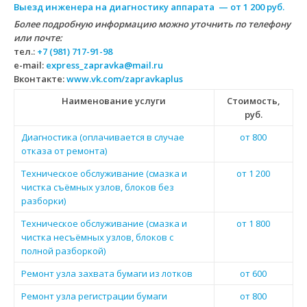
Выезд инженера на диагностику аппарата — от 1 200 руб.
Более подробную информацию можно уточнить по телефону
или почте:
тел.:
+7 (981) 717-91-98
e-mail:
express_zapravka@mail.ru
Вконтакте:
www.vk.com/zapravkaplus
Наименование услуги
Стоимость,
руб.
Диагностика (оплачивается в случае
от 800
отказа от ремонта)
Техническое обслуживание (смазка и
от 1 200
чистка съёмных узлов, блоков без
разборки)
Техническое обслуживание (смазка и
от 1 800
чистка несъёмных узлов, блоков с
полной разборкой)
Ремонт узла захвата бумаги из лотков
от 600
Ремонт узла регистрации бумаги
от 800