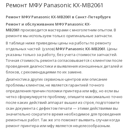
Ремонт МФУ Panasonic KX-MB2061
Ремонт МФУ Panasonic KX-MB2061 в
Санкт-Петербурге
Ремонт и обслуживание МФУ Panasonic KX-
MB2061
производится мастерами с многолетним опытом. В
ремонте мы используем только оригинальные запчасти.
В таблице ниже приведены цены на работы по ремонту
отдельных частей (узлов)
МФУ Panasonic KX-MB2061
. Цены
указаны только за работу, без учета стоимости запчастей.
Точная стоимость ремонта согласовывается с клиентом после
проведения диагностики и выявления изношенных деталей и
блоков, с рекомендациями по их замене.
Диагностика других сервисных-центров или описание
проблемы клиентом, не является гарантией точного
определения причин поломки принтера или мфу, но если вы
четко сформулируете проблему, опишите максимально точно
после каких действий аппарат вышел из строя, подготовите
скан документа с дефектом печати — этими действиями вы
значительно сократите время необходимое для проведения
ремонтных работ. Так же это поможет выявить случаи когда
ремонт принтера или мфу является нецелесообразным.