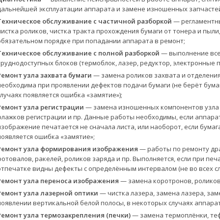
дальнейшей эксплуатации аппарата и замене изношенных запчасте
Техническое обслуживание с частичной разборкой
— регламентны
чистка роликов, чистка тракта прохождения бумаги от тонера и пыли
обязательном порядке при попадании аппарата в ремонт;
Техническое обслуживание с полной разборкой
— выполнение всех
труднодоступных блоков (термоблок, лазер, редуктор, электронные п
Ремонт узла захвата бумаги
— замена роликов захвата и отделения
необходима при проявлении дефектов подачи бумаги (не берёт бумагу
случаях появляется ошибка «замятие»);
Ремонт узла регистрации
— замена изношенных компонентов узла р
флажков регистрации и пр. Данные работы необходимы, если аппара
изображение печатается не сначала листа, или наоборот, если бумаг
появляется ошибка «замятие»;
Ремонт узла формирования изображения
— работы по ремонту др
фотовалов, ракелей, роликов заряда и пр. Выполняется, если при печ
отпечатке видны дефекты с определённым интервалом (не во всех сл
Ремонт узла переноса изображения
— замена коротронов, роликов 
Ремонт узла лазерной оптики
— чистка лазера, замена лазера, зам
появлении вертикальной белой полосы, в некоторых случаях аппарат 
Ремонт узла термозакрепления (печки)
— замена термоплёнки, теф