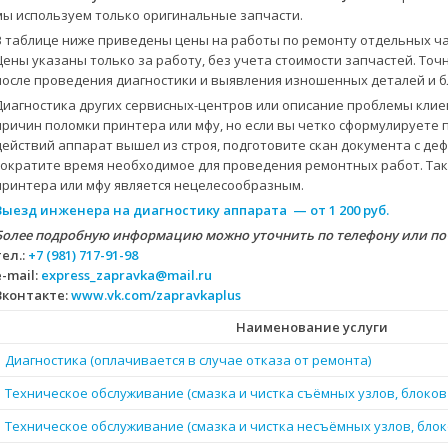
мы используем только оригинальные запчасти.
В таблице ниже приведены цены на работы по ремонту отдельных ча
Цены указаны только за работу, без учета стоимости запчастей. Точ
после проведения диагностики и выявления изношенных деталей и бл
Диагностика других сервисных-центров или описание проблемы клие
причин поломки принтера или мфу, но если вы четко сформулируете 
действий аппарат вышел из строя, подготовите скан документа с д
сократите время необходимое для проведения ремонтных работ. Так
принтера или мфу является нецелесообразным.
Выезд инженера на диагностику аппарата — от 1 200 руб.
Более подробную информацию можно уточнить по телефону или по
тел.:
+7 (981) 717-91-98
e-mail:
express_zapravka@mail.ru
Вконтакте:
www.vk.com/zapravkaplus
Наименование услуги
Диагностика (оплачивается в случае отказа от ремонта)
Техническое обслуживание (смазка и чистка съёмных узлов, блоков
Техническое обслуживание (смазка и чистка несъёмных узлов, блок