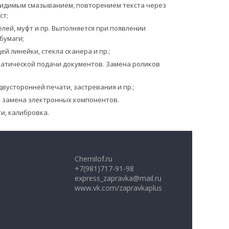
с видимым смазыванием, повторением текста через
ст;
лей, муфт и пр. Выполняется при появлении
бумаги;
 линейки, стекла сканера и пр.;
матической подачи документов. Замена роликов
вусторонней печати, застревания и пр.;
 замена электронных компонентов.
и, калибровка.
Chernilof.ru
+7(981)717-91-98
express_zapravka@mail.ru
www.vk.com/zapravkaplus