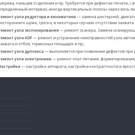
нагрева, пальцев отделения и пр. Требуется при дефектах печати, 
определённый интервал, иногда вертикальные полосы через весь ли
Ремонт узла редуктора и кинематики
— замена шестерней, двигате
постороннего шума, треска, в некоторых случаях отсутствии захвата 
Ремонт узла экспонирования
— ремонт сканера. Замена сканирующей
Ремонт узла ADF
— ремонт и устранение неисправностей узла авто
захвата и отбоя, тормозных площадок и пр.;
Ремонт узла дуплекса
— выполняется при появлении дефектов при д
Ремонт узла электроники
— ремонт плат питания, форматирования,
Настройка
— настройка аппарата, настройка контрастности и яркост