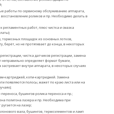
й;
е работы по сервисному обслуживанию аппарата,
, восстановление роликов и пр. Необходимо делать в
 регламентных работ, плюс чистка и смазка
латы);
, тормозных площадок из основных лотков,
, берёт, но не протягивает до конца, в некоторых
егистрации, чистка датчиков регистрации, замена
т неправильно определяет формат бумаги,
а застревает внутри аппарата, в некоторых случаях
ам-картриджей, копи-картриджей. Замена
ати появляются полосы, мажет по краю листа или на
учаях);
переноса, бушингов ролика переноса и пр.;
ена полигона лазера и пр. Необходима при
ругается на лазер;
лонового вала, бушингов, термоэлементов и ламп