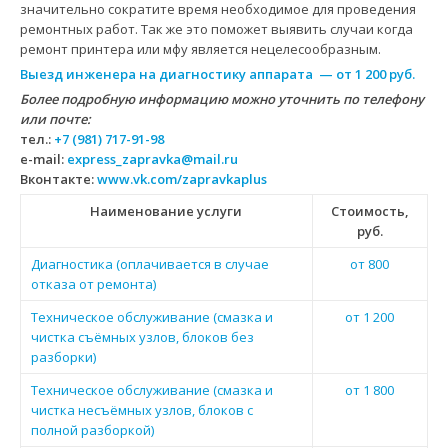
значительно сократите время необходимое для проведения
ремонтных работ. Так же это поможет выявить случаи когда
ремонт принтера или мфу является нецелесообразным.
Выезд инженера на диагностику аппарата — от 1 200 руб.
Более подробную информацию можно уточнить по телефону
или почте:
тел.:
+7 (981) 717-91-98
e-mail:
express_zapravka@mail.ru
Вконтакте:
www.vk.com/zapravkaplus
Наименование услуги
Стоимость,
руб.
Диагностика (оплачивается в случае
от 800
отказа от ремонта)
Техническое обслуживание (смазка и
от 1 200
чистка съёмных узлов, блоков без
разборки)
Техническое обслуживание (смазка и
от 1 800
чистка несъёмных узлов, блоков с
полной разборкой)