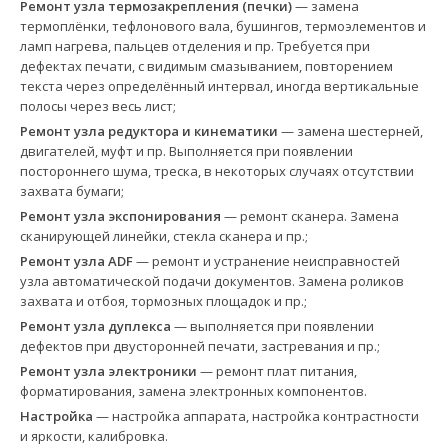
Ремонт узла термозакрепления (печки)
— замена
термоплёнки, тефлонового вала, бушингов, термоэлементов и
ламп нагрева, пальцев отделения и пр. Требуется при
дефектах печати, с видимым смазыванием, повторением
текста через определённый интервал, иногда вертикальные
полосы через весь лист;
Ремонт узла редуктора и кинематики
— замена шестерней,
двигателей, муфт и пр. Выполняется при появлении
постороннего шума, треска, в некоторых случаях отсутствии
захвата бумаги;
Ремонт узла экспонирования
— ремонт сканера. Замена
сканирующей линейки, стекла сканера и пр.;
Ремонт узла ADF
— ремонт и устранение неисправностей
узла автоматической подачи документов. Замена роликов
захвата и отбоя, тормозных площадок и пр.;
Ремонт узла дуплекса
— выполняется при появлении
дефектов при двусторонней печати, застревания и пр.;
Ремонт узла электроники
— ремонт плат питания,
форматирования, замена электронных компонентов.
Настройка
— настройка аппарата, настройка контрастности
и яркости, калибровка.