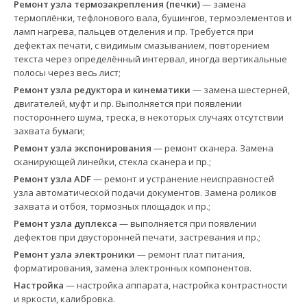
Ремонт узла термозакрепления (печки)
— замена
термоплёнки, тефлонового вала, бушингов, термоэлементов и
ламп нагрева, пальцев отделения и пр. Требуется при
дефектах печати, с видимым смазыванием, повторением
текста через определённый интервал, иногда вертикальные
полосы через весь лист;
Ремонт узла редуктора и кинематики
— замена шестерней,
двигателей, муфт и пр. Выполняется при появлении
постороннего шума, треска, в некоторых случаях отсутствии
захвата бумаги;
Ремонт узла экспонирования
— ремонт сканера. Замена
сканирующей линейки, стекла сканера и пр.;
Ремонт узла ADF
— ремонт и устранение неисправностей
узла автоматической подачи документов. Замена роликов
захвата и отбоя, тормозных площадок и пр.;
Ремонт узла дуплекса
— выполняется при появлении
дефектов при двусторонней печати, застревания и пр.;
Ремонт узла электроники
— ремонт плат питания,
форматирования, замена электронных компонентов.
Настройка
— настройка аппарата, настройка контрастности
и яркости, калибровка.