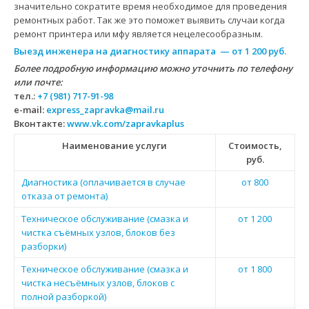
значительно сократите время необходимое для проведения
ремонтных работ. Так же это поможет выявить случаи когда
ремонт принтера или мфу является нецелесообразным.
Выезд инженера на диагностику аппарата — от 1 200 руб.
Более подробную информацию можно уточнить по телефону
или почте:
тел.:
+7 (981) 717-91-98
e-mail:
express_zapravka@mail.ru
Вконтакте:
www.vk.com/zapravkaplus
Наименование услуги
Стоимость,
руб.
Диагностика (оплачивается в случае
от 800
отказа от ремонта)
Техническое обслуживание (смазка и
от 1 200
чистка съёмных узлов, блоков без
разборки)
Техническое обслуживание (смазка и
от 1 800
чистка несъёмных узлов, блоков с
полной разборкой)