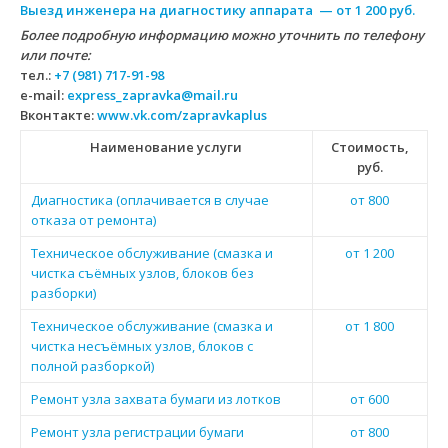
Выезд инженера на диагностику аппарата — от 1 200 руб.
Более подробную информацию можно уточнить по телефону
или почте:
тел.:
+7 (981) 717-91-98
e-mail:
express_zapravka@mail.ru
Вконтакте:
www.vk.com/zapravkaplus
Наименование услуги
Стоимость,
руб.
Диагностика (оплачивается в случае
от 800
отказа от ремонта)
Техническое обслуживание (смазка и
от 1 200
чистка съёмных узлов, блоков без
разборки)
Техническое обслуживание (смазка и
от 1 800
чистка несъёмных узлов, блоков с
полной разборкой)
Ремонт узла захвата бумаги из лотков
от 600
Ремонт узла регистрации бумаги
от 800