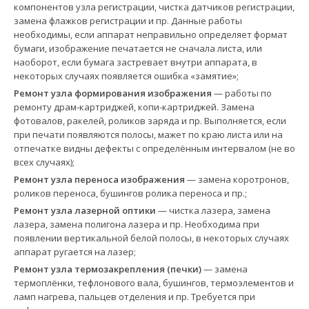
компонентов узла регистрации, чистка датчиков регистрации,
замена флажков регистрации и пр. Данные работы
необходимы, если аппарат неправильно определяет формат
бумаги, изображение печатается не сначала листа, или
наоборот, если бумага застревает внутри аппарата, в
некоторых случаях появляется ошибка «замятие»;
Ремонт узла формирования изображения
— работы по
ремонту драм-картриджей, копи-картриджей. Замена
фотовалов, ракелей, роликов заряда и пр. Выполняется, если
при печати появляются полосы, мажет по краю листа или на
отпечатке видны дефекты с определённым интервалом (не во
всех случаях);
Ремонт узла переноса изображения
— замена коротронов,
роликов переноса, бушингов ролика переноса и пр.;
Ремонт узла лазерной оптики
— чистка лазера, замена
лазера, замена полигона лазера и пр. Необходима при
появлении вертикальной белой полосы, в некоторых случаях
аппарат ругается на лазер;
Ремонт узла термозакрепления (печки)
— замена
термоплёнки, тефлонового вала, бушингов, термоэлементов и
ламп нагрева, пальцев отделения и пр. Требуется при