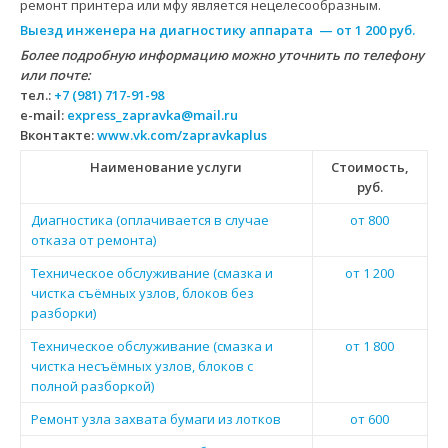
ремонт принтера или мфу является нецелесообразным.
Выезд инженера на диагностику аппарата — от 1 200 руб.
Более подробную информацию можно уточнить по телефону
или почте:
тел.:
+7 (981) 717-91-98
e-mail:
express_zapravka@mail.ru
Вконтакте:
www.vk.com/zapravkaplus
Наименование услуги
Стоимость,
руб.
Диагностика (оплачивается в случае
от 800
отказа от ремонта)
Техническое обслуживание (смазка и
от 1 200
чистка съёмных узлов, блоков без
разборки)
Техническое обслуживание (смазка и
от 1 800
чистка несъёмных узлов, блоков с
полной разборкой)
Ремонт узла захвата бумаги из лотков
от 600