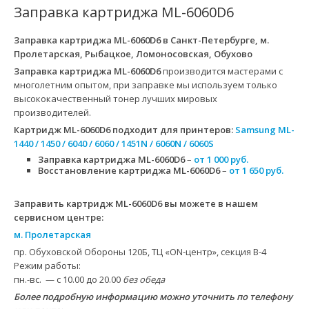
Заправка картриджа ML-6060D6
Заправка картриджа ML-6060D6
в Санкт-Петербурге, м.
Пролетарская, Рыбацкое, Ломоносовская, Обухово
Заправка картриджа ML-6060D6
производится мастерами с
многолетним опытом, при заправке мы используем только
высококачественный тонер лучших мировых
производителей.
Картридж ML-6060D6
подходит для принтеров:
Samsung ML-
1440 / 1450 / 6040 / 6060 / 1451N / 6060N / 6060S
Заправка картриджа ML-6060D6
–
от 1 000 руб.
Восстановление картриджа ML-6060D6
–
от 1 650 руб.
Заправить картридж ML-6060D6 вы можете в нашем
сервисном центре:
м. Пролетарская
пр. Обуховской Обороны 120Б, ТЦ «ON-центр», секция B-4
Режим работы:
пн.-вс. — с 10.00 до 20.00
без обеда
Более подробную информацию можно уточнить по телефону