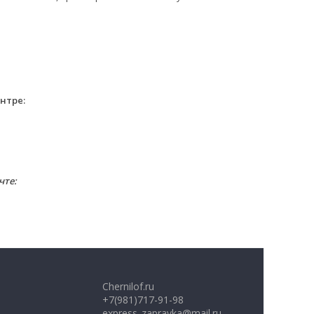
нтре:
чте:
Chernilof.ru
+7(981)717-91-98
express_zapravka@mail.ru