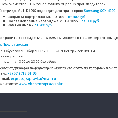
высококачественный тонер лучших мировых производителей.
Картридж MLT-D109S
подходит для принтеров:
Samsung SCX-4300
Заправка картриджа MLT-D109S
–
от 400 руб.
Восстановление картриджа MLT-D109S
–
от 800 руб.
Замена чипа
–
от 300 руб.
Заправить картридж MLT-D109S вы можете в нашем сервисном це
м. Пролетарская
пр. Обуховской Обороны 120Б, ТЦ «ON-центр», секция B-4
Режим работы:
пн.-вс. — с 10.00 до 20.00
без обеда
Более подробную информацию можно уточнить по телефону или по
тел.:
+7 (981) 717-91-98
e-mail:
express_zapravka@mail.ru
Вконтакте:
www.vk.com/zapravkaplus