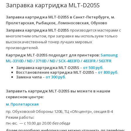
Заправка картриджа MLT-D205S
Заправка картриджа MLT-D205S
в Санкт-Петербурге, м.
Пролетарская, Рыбацкое, Ломоносовская, Обухово
Заправка картриджа MLT-D205S
производится мастерами с
многолетним опытом, при заправке мы используем только
высококачественный тонер лучших мировых
производителей.
Картридж MLT-D205S
подходит для принтеров:
Samsung
ML-3310D / ND / 3710D / ND / SCX-4833FD / 4833FR / 5637FR
Заправка картриджа MLT-D205S
–
от 500 руб.
Восстановление картриджа MLT-D205S
–
от 800 руб.
Замена чипа
–
от 300 руб.
Заправить картридж MLT-D205S вы можете в нашем
сервисном центре:
м. Пролетарская
пр. Обуховской Обороны 120Б, ТЦ «ON-центр», секция B-4
Режим работы:
пн.-вс. — с 10.00 до 20.00
без обеда
Более подробную информацию можно уточнить по телефону