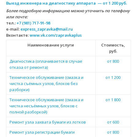
Выезд инженера на диагностику аппарата — от 1 200 руб.
Более подробную информацию можно уточнить по телефону
или почте:
тел.:
+7 (981) 717-91-98
e-mail:
express_zapravka@mail.ru
Вконтакте:
www.vk.com/zapravkaplus
Наименование услуги
Стоимость,
руб.
Диагностика (оплачивается в случае
от 800
отказа от ремонта)
Техническое обслуживание (смазка и
от 1 200
чистка съёмных узлов, блоков без
разборки)
Техническое обслуживание (смазка и
от 1 800
чистка несъёмных узлов, блоков с
полной разборкой)
Ремонт узла захвата бумаги из лотков
от 600
Ремонт узла регистрации бумаги
от 800