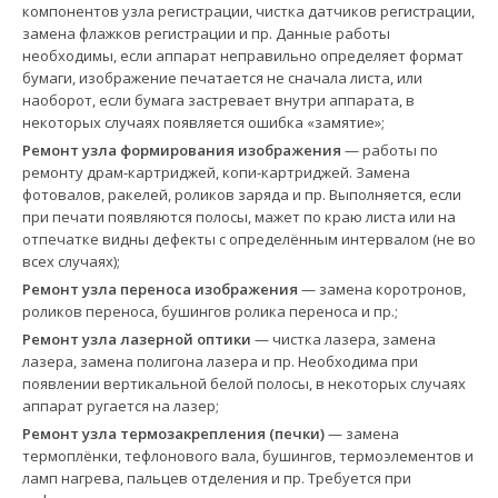
компонентов узла регистрации, чистка датчиков регистрации,
замена флажков регистрации и пр. Данные работы
необходимы, если аппарат неправильно определяет формат
бумаги, изображение печатается не сначала листа, или
наоборот, если бумага застревает внутри аппарата, в
некоторых случаях появляется ошибка «замятие»;
Ремонт узла формирования изображения
— работы по
ремонту драм-картриджей, копи-картриджей. Замена
фотовалов, ракелей, роликов заряда и пр. Выполняется, если
при печати появляются полосы, мажет по краю листа или на
отпечатке видны дефекты с определённым интервалом (не во
всех случаях);
Ремонт узла переноса изображения
— замена коротронов,
роликов переноса, бушингов ролика переноса и пр.;
Ремонт узла лазерной оптики
— чистка лазера, замена
лазера, замена полигона лазера и пр. Необходима при
появлении вертикальной белой полосы, в некоторых случаях
аппарат ругается на лазер;
Ремонт узла термозакрепления (печки)
— замена
термоплёнки, тефлонового вала, бушингов, термоэлементов и
ламп нагрева, пальцев отделения и пр. Требуется при