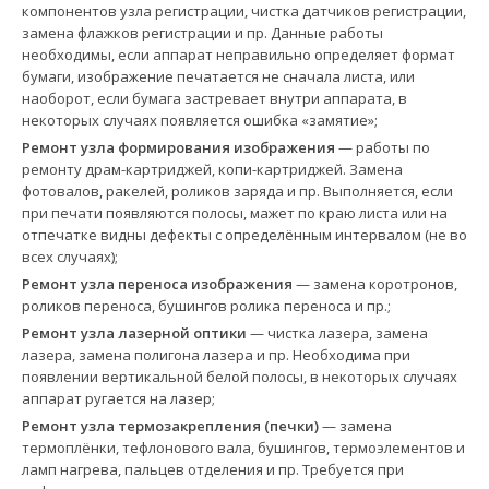
компонентов узла регистрации, чистка датчиков регистрации,
замена флажков регистрации и пр. Данные работы
необходимы, если аппарат неправильно определяет формат
бумаги, изображение печатается не сначала листа, или
наоборот, если бумага застревает внутри аппарата, в
некоторых случаях появляется ошибка «замятие»;
Ремонт узла формирования изображения
— работы по
ремонту драм-картриджей, копи-картриджей. Замена
фотовалов, ракелей, роликов заряда и пр. Выполняется, если
при печати появляются полосы, мажет по краю листа или на
отпечатке видны дефекты с определённым интервалом (не во
всех случаях);
Ремонт узла переноса изображения
— замена коротронов,
роликов переноса, бушингов ролика переноса и пр.;
Ремонт узла лазерной оптики
— чистка лазера, замена
лазера, замена полигона лазера и пр. Необходима при
появлении вертикальной белой полосы, в некоторых случаях
аппарат ругается на лазер;
Ремонт узла термозакрепления (печки)
— замена
термоплёнки, тефлонового вала, бушингов, термоэлементов и
ламп нагрева, пальцев отделения и пр. Требуется при