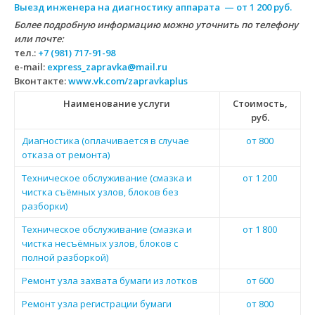
Выезд инженера на диагностику аппарата — от 1 200 руб.
Более подробную информацию можно уточнить по телефону
или почте:
тел.:
+7 (981) 717-91-98
e-mail:
express_zapravka@mail.ru
Вконтакте:
www.vk.com/zapravkaplus
Наименование услуги
Стоимость,
руб.
Диагностика (оплачивается в случае
от 800
отказа от ремонта)
Техническое обслуживание (смазка и
от 1 200
чистка съёмных узлов, блоков без
разборки)
Техническое обслуживание (смазка и
от 1 800
чистка несъёмных узлов, блоков с
полной разборкой)
Ремонт узла захвата бумаги из лотков
от 600
Ремонт узла регистрации бумаги
от 800