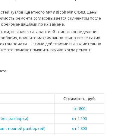
стей (узлов)
цветного МФУ Ricoh MP C4503
. Цены
тоимость ремонта согласовывается с клиентом после
 с рекомендациями по их замене.
нтом, не является гарантией точного определения
проблему, опишите максимально точно после каких
ефектом печати — этими действиями вы значительно
 же это поможет выявить случаи когда ремонт
чте:
Стоимость, руб.
от 800
 без разборки)
от 1 200
ов с полной разборкой)
от 1 800