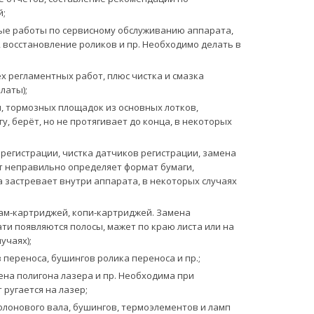
й;
е работы по сервисному обслуживанию аппарата,
, восстановление роликов и пр. Необходимо делать в
 регламентных работ, плюс чистка и смазка
латы);
, тормозных площадок из основных лотков,
, берёт, но не протягивает до конца, в некоторых
егистрации, чистка датчиков регистрации, замена
т неправильно определяет формат бумаги,
а застревает внутри аппарата, в некоторых случаях
ам-картриджей, копи-картриджей. Замена
ати появляются полосы, мажет по краю листа или на
учаях);
переноса, бушингов ролика переноса и пр.;
ена полигона лазера и пр. Необходима при
ругается на лазер;
лонового вала, бушингов, термоэлементов и ламп