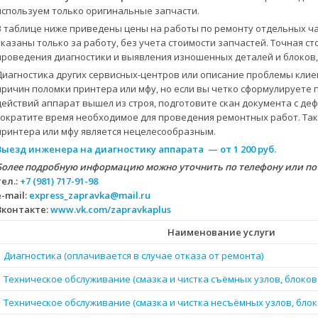
используем только оригинальные запчасти.
В таблице ниже приведены цены на работы по ремонту отдельных ча
указаны только за работу, без учета стоимости запчастей. Точная с
проведения диагностики и выявления изношенных деталей и блоков,
Диагностика других сервисных-центров или описание проблемы клие
причин поломки принтера или мфу, но если вы четко сформулируете 
действий аппарат вышел из строя, подготовите скан документа с д
сократите время необходимое для проведения ремонтных работ. Так
принтера или мфу является нецелесообразным.
Выезд инженера на диагностику аппарата — от 1 200 руб.
Более подробную информацию можно уточнить по телефону или по
тел.:
+7 (981) 717-91-98
e-mail:
express_zapravka@mail.ru
Вконтакте:
www.vk.com/zapravkaplus
Наименование услуги
Диагностика (оплачивается в случае отказа от ремонта)
Техническое обслуживание (смазка и чистка съёмных узлов, блоков
Техническое обслуживание (смазка и чистка несъёмных узлов, блок