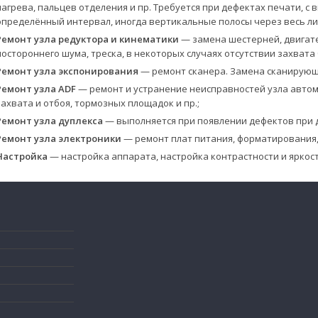
нагрева, пальцев отделения и пр. Требуется при дефектах печати, 
определённый интервал, иногда вертикальные полосы через весь ли
Ремонт узла редуктора и кинематики
— замена шестерней, двигате
постороннего шума, треска, в некоторых случаях отсутствии захвата 
Ремонт узла экспонирования
— ремонт сканера. Замена сканирующей
Ремонт узла ADF
— ремонт и устранение неисправностей узла авто
захвата и отбоя, тормозных площадок и пр.;
Ремонт узла дуплекса
— выполняется при появлении дефектов при д
Ремонт узла электроники
— ремонт плат питания, форматирования,
Настройка
— настройка аппарата, настройка контрастности и яркост