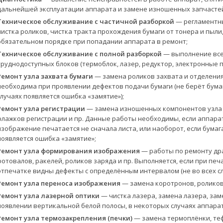
дальнейшей эксплуатации аппарата и замене изношенных запчасте
Техническое обслуживание с частичной разборкой
— регламентны
чистка роликов, чистка тракта прохождения бумаги от тонера и пыли
обязательном порядке при попадании аппарата в ремонт;
Техническое обслуживание с полной разборкой
— выполнение всех
труднодоступных блоков (термоблок, лазер, редуктор, электронные п
Ремонт узла захвата бумаги
— замена роликов захвата и отделения
необходима при проявлении дефектов подачи бумаги (не берёт бумагу
случаях появляется ошибка «замятие»);
Ремонт узла регистрации
— замена изношенных компонентов узла р
флажков регистрации и пр. Данные работы необходимы, если аппара
изображение печатается не сначала листа, или наоборот, если бумаг
появляется ошибка «замятие»;
Ремонт узла формирования изображения
— работы по ремонту др
фотовалов, ракелей, роликов заряда и пр. Выполняется, если при печ
отпечатке видны дефекты с определённым интервалом (не во всех сл
Ремонт узла переноса изображения
— замена коротронов, роликов 
Ремонт узла лазерной оптики
— чистка лазера, замена лазера, зам
появлении вертикальной белой полосы, в некоторых случаях аппарат 
Ремонт узла термозакрепления (печки)
— замена термоплёнки, теф