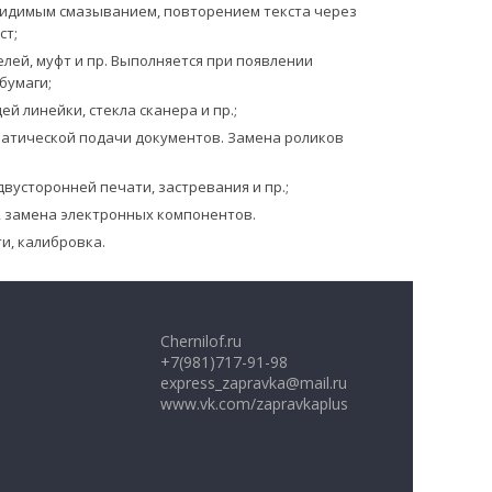
с видимым смазыванием, повторением текста через
ст;
лей, муфт и пр. Выполняется при появлении
бумаги;
 линейки, стекла сканера и пр.;
матической подачи документов. Замена роликов
вусторонней печати, застревания и пр.;
 замена электронных компонентов.
и, калибровка.
Chernilof.ru
+7(981)717-91-98
express_zapravka@mail.ru
www.vk.com/zapravkaplus