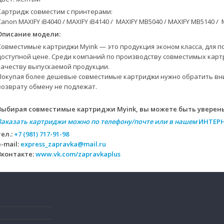
Картридж совместим с принтерами:
Canon MAXIFY iB4040 / MAXIFY iB4140 / MAXIFY MB5040 / MAXIFY MB5140 /
Описание модели:
Совместимые картриджи Myink — это продукция эконом класса, для
доступной цене. Среди компаний по производству совместимых кар
качеству выпускаемой продукции.
Покупая более дешевые совместимые картриджи нужно обратить вним
возврату обмену не подлежат.
Выбирая совместимые картриджи Myink, вы можете быть уверены
Заказать картриджи можно по телефону/почте или в нашем
ИНТЕР
тел.:
+7 (981) 717-91-98
e-mail:
express_zapravka@mail.ru
Вконтакте:
www.vk.com/zapravkaplus