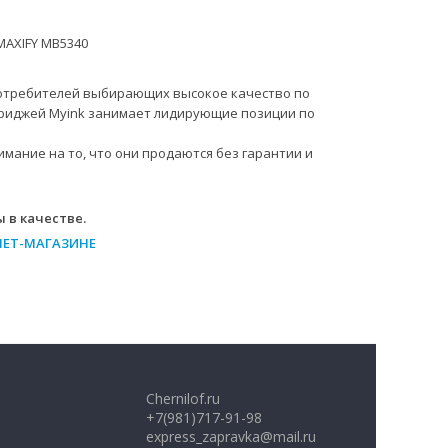
 MAXIFY MB5340
 потребителей выбирающих высокое качество по
триджей Myink занимает лидирующие позиции по
ание на то, что они продаются без гарантии и
 в качестве.
НЕТ-МАГАЗИНЕ
Chernilof.ru
+7(981)717-91-98
express_zapravka@mail.ru