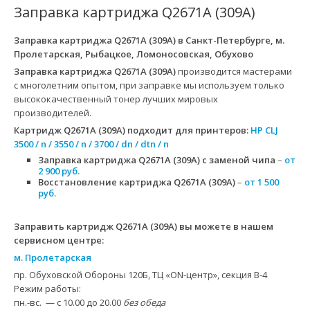
Заправка картриджа Q2671A (309A)
Заправка картриджа Q2671A (309A)
в Санкт-Петербурге, м.
Пролетарская, Рыбацкое, Ломоносовская, Обухово
Заправка картриджа Q2671A (309A)
производится мастерами
с многолетним опытом, при заправке мы используем только
высококачественный тонер лучших мировых
производителей.
Картридж Q2671A (309A)
подходит для принтеров:
HP CLJ
3500 / n / 3550 / n / 3700 / dn / dtn / n
Заправка картриджа Q2671A (309A) с заменой чипа
–
от
2 900 руб.
Восстановление картриджа Q2671A (309A)
–
от 1 500
руб.
Заправить картридж Q2671A (309A) вы можете в нашем
сервисном центре:
м. Пролетарская
пр. Обуховской Обороны 120Б, ТЦ «ON-центр», секция B-4
Режим работы:
пн.-вс. — с 10.00 до 20.00
без обеда