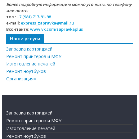
Более подробную информацию можно уточнить по телефону
или почте:
тел.:
+7 (981) 717-91-98
e-mail:
express_zapravka@mail.ru
Вконтакте:
www.vk.com/zapravkaplus
Наши услуги
Заправка картриджей
Ремонт принтеров и МФУ
Изготовление печатей
Ремонт ноутбуков
Организациям
Заправка картриджей
Ремонт принтеров и МФУ
Изготовление печатей
Ремонт ноутбуков