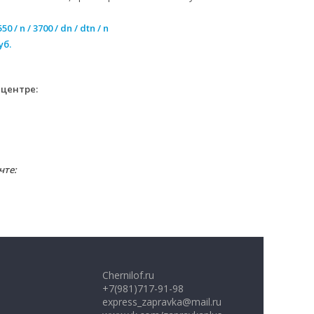
50 / n / 3700 / dn / dtn / n
уб.
 центре:
чте:
Chernilof.ru
+7(981)717-91-98
express_zapravka@mail.ru