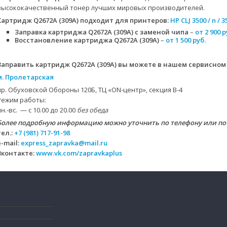
высококачественный тонер лучших мировых производителей.
Картридж Q2672A (309A)
подходит для принтеров:
HP CLJ 3500 / n / 35
Заправка картриджа Q2672A (309A) с заменой чипа
–
от 2 900 р
Восстановление картриджа Q2672A (309A)
–
от 1 500 руб.
Заправить картридж Q2672A (309A) вы можете в нашем сервисном
м. Пролетарская
пр. Обуховской Обороны 120Б, ТЦ «ON-центр», секция B-4
Режим работы:
пн.-вс. — с 10.00 до 20.00
без обеда
Более подробную информацию можно уточнить по телефону или по
тел.:
+7 (981) 717-91-98
e-mail:
express_zapravka@mail.ru
Вконтакте:
www.vk.com/zapravkaplus