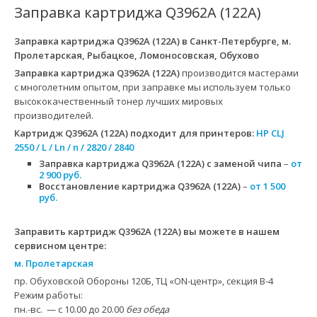
Заправка картриджа Q3962A (122A)
Заправка картриджа Q3962A (122A)
в Санкт-Петербурге, м.
Пролетарская, Рыбацкое, Ломоносовская, Обухово
Заправка картриджа Q3962A (122A)
производится мастерами
с многолетним опытом, при заправке мы используем только
высококачественный тонер лучших мировых
производителей.
Картридж Q3962A (122A)
подходит для принтеров:
HP CLJ
2550 / L / Ln / n / 2820 / 2840
Заправка картриджа Q3962A (122A) с заменой чипа
–
от
2 900 руб.
Восстановление картриджа Q3962A (122A)
–
от 1 500
руб.
Заправить картридж Q3962A (122A) вы можете в нашем
сервисном центре:
м. Пролетарская
пр. Обуховской Обороны 120Б, ТЦ «ON-центр», секция B-4
Режим работы:
пн.-вс. — с 10.00 до 20.00
без обеда