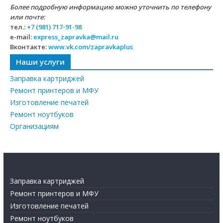
Более подробную информацию можно уточнить по телефону
или почте:
тел.:
+7 (981) 717-91-98
e-mail:
express_zapravka@mail.ru
Вконтакте:
www.vk.com/zapravkaplus
Наши услуги
Заправка картриджей
Ремонт принтеров и МФУ
Изготовление печатей
Ремонт ноутбуков
Организациям
Заправка картриджей
Ремонт принтеров и МФУ
Изготовление печатей
Ремонт ноутбуков