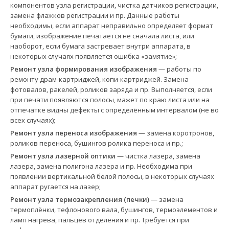
компонентов узла регистрации, чистка датчиков регистрации,
замена флажков регистрации и пр. Данные работы
необходимы, если аппарат неправильно определяет формат
бумаги, изображение печатается не сначала листа, или
наоборот, если бумага застревает внутри аппарата, в
некоторых случаях появляется ошибка «замятие»;
Ремонт узла формирования изображения
— работы по
ремонту драм-картриджей, копи-картриджей. Замена
фотовалов, ракелей, роликов заряда и пр. Выполняется, если
при печати появляются полосы, мажет по краю листа или на
отпечатке видны дефекты с определённым интервалом (не во
всех случаях);
Ремонт узла переноса изображения
— замена коротронов,
роликов переноса, бушингов ролика переноса и пр.;
Ремонт узла лазерной оптики
— чистка лазера, замена
лазера, замена полигона лазера и пр. Необходима при
появлении вертикальной белой полосы, в некоторых случаях
аппарат ругается на лазер;
Ремонт узла термозакрепления (печки)
— замена
термоплёнки, тефлонового вала, бушингов, термоэлементов и
ламп нагрева, пальцев отделения и пр. Требуется при