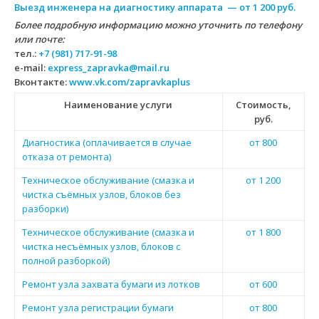
Выезд инженера на диагностику аппарата — от 1 200 руб.
Более подробную информацию можно уточнить по телефону
или почте:
тел.:
+7 (981) 717-91-98
e-mail:
express_zapravka@mail.ru
Вконтакте:
www.vk.com/zapravkaplus
Наименование услуги
Стоимость,
руб.
Диагностика (оплачивается в случае
от 800
отказа от ремонта)
Техническое обслуживание (смазка и
от 1 200
чистка съёмных узлов, блоков без
разборки)
Техническое обслуживание (смазка и
от 1 800
чистка несъёмных узлов, блоков с
полной разборкой)
Ремонт узла захвата бумаги из лотков
от 600
Ремонт узла регистрации бумаги
от 800