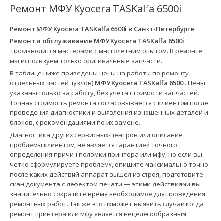
Ремонт МФУ Kyocera TASKalfa 6500i
Ремонт МФУ Kyocera TASKalfa 6500i в
Санкт-Петербурге
Ремонт и обслуживание МФУ Kyocera TASKalfa 6500i
производится мастерами с многолетним опытом. В ремонте
мы используем только оригинальные запчасти.
В таблице ниже приведены цены на работы по ремонту
отдельных частей (узлов)
МФУ Kyocera TASKalfa 6500i
. Цены
указаны только за работу, без учета стоимости запчастей.
Точная стоимость ремонта согласовывается с клиентом после
проведения диагностики и выявления изношенных деталей и
блоков, с рекомендациями по их замене.
Диагностика других сервисных-центров или описание
проблемы клиентом, не является гарантией точного
определения причин поломки принтера или мфу, но если вы
четко сформулируете проблему, опишите максимально точно
после каких действий аппарат вышел из строя, подготовите
скан документа с дефектом печати — этими действиями вы
значительно сократите время необходимое для проведения
ремонтных работ. Так же это поможет выявить случаи когда
ремонт принтера или мфу является нецелесообразным.