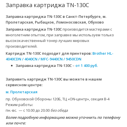
Заправка картриджа TN-130C
Заправка картриджа TN-130C
в Санкт-Петербурге, м.
Пролетарская, Рыбацкое, Ломоносовская, Обухово
Заправка картриджа TN-130C
производится мастерами с
многолетним опытом, при заправке мы используем только
высококачественный тонер лучших мировых
производителей.
Картридж TN-130C
подходит для принтеров:
Brother HL-
4040CDN / 4040CN / MFC-9440CN / 9450CDN
Заправка картриджа TN-130C
–
от 1 400 руб.
Заправить картридж TN-130C вы можете в нашем
сервисном центре:
м. Пролетарская
пр. Обуховской Обороны 120Б, ТЦ «ON-центр», секция B-4
Режим работы:
пн.-вс. — с 10.00 до 20.00
без обеда
Более подробную информацию можно уточнить по телефону
или почте: