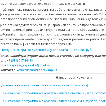
ремонте мы используем только оригинальные запчасти.
В таблице ниже приведены цены на работы по ремонту отдельных ча
Цены указаны только за работу, без учета стоимости запчастей. Точ
после проведения диагностики и выявления изношенных деталей и бл
Диагностика других сервисных-центров или описание проблемы клие
причин поломки принтера или мфу, но если вы четко сформулируете 
действий аппарат вышел из строя, подготовите скан документа с д
сократите время необходимое для проведения ремонтных работ. Так
принтера или мфу является нецелесообразным.
Выезд инженера на диагностику аппарата — от 1 200 руб.
Более подробную информацию можно уточнить по телефону или по
тел.:
+7 (981) 717-91-98
e-mail:
express_zapravka@mail.ru
Вконтакте:
www.vk.com/zapravkaplus
Наименование услуги
Диагностика (оплачивается в случае отказа от ремонта)
Техническое обслуживание (смазка и чистка съёмных узлов, блоков
Техническое обслуживание (смазка и чистка несъёмных узлов, блок