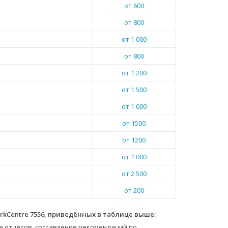
от 600
от 800
от 1 000
от 800
от 1 200
от 1 500
от 1 000
от 1500
от 1200
от 1 000
от 2 500
от 200
kCentre 7556, приведённых в таблице выше:
е отчётов, составление рекомендаций по