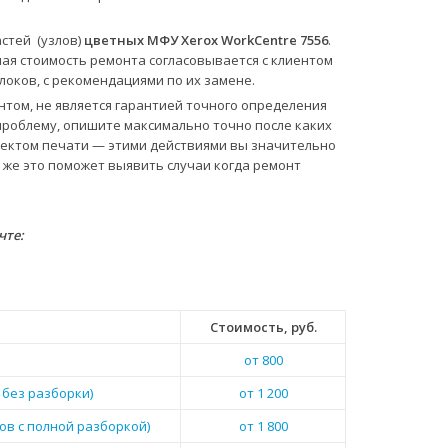
стей (узлов)
цветных МФУ Xerox WorkCentre 7556
.
ная стоимость ремонта согласовывается с клиентом
оков, с рекомендациями по их замене.
нтом, не является гарантией точного определения
проблему, опишите максимально точно после каких
ефектом печати — этими действиями вы значительно
 же это поможет выявить случаи когда ремонт
чте:
Стоимость, руб.
от 800
 без разборки)
от 1 200
ов с полной разборкой)
от 1 800