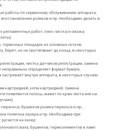
й;
е работы по сервисному обслуживанию аппарата,
, восстановление роликов и пр. Необходимо делать в
 регламентных работ, плюс чистка и смазка
латы);
, тормозных площадок из основных лотков,
, берёт, но не протягивает до конца, в некоторых
егистрации, чистка датчиков регистрации, замена
т неправильно определяет формат бумаги,
а застревает внутри аппарата, в некоторых случаях
ам-картриджей, копи-картриджей. Замена
ати появляются полосы, мажет по краю листа или на
учаях);
переноса, бушингов ролика переноса и пр.;
ена полигона лазера и пр. Необходима при
ругается на лазер;
лонового вала, бушингов, термоэлементов и ламп