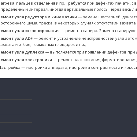
нагрева, пальцев отделения и пр. Требуется при дефектах печати, 
определённый интервал, иногда вертикальные полосы через весь ли
Ремонт узла редуктора и кинематики
— замена шестерней, двигате
постороннего шума, треска, в некоторых случаях отсутствии захвата 
Ремонт узла экспонирования
— ремонт сканера. Замена сканирующей
Ремонт узла ADF
— ремонт и устранение неисправностей узла авто
захвата и отбоя, тормозных площадок и пр.;
Ремонт узла дуплекса
— выполняется при появлении дефектов при д
Ремонт узла электроники
— ремонт плат питания, форматирования,
Настройка
— настройка аппарата, настройка контрастности и яркост