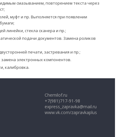
с видимым смазыванием, повторением текста через
ст;
лей, муфт и пр. Выполняется при появлении
бумаги;
 линейки, стекла сканера и пр.;
матической подачи документов. Замена роликов
вусторонней печати, застревания и пр.;
 замена электронных компонентов.
и, калибровка.
Chernilof.ru
+7(981)717-91-98
express_zapravka@mail.ru
www.vk.com/zapravkaplus