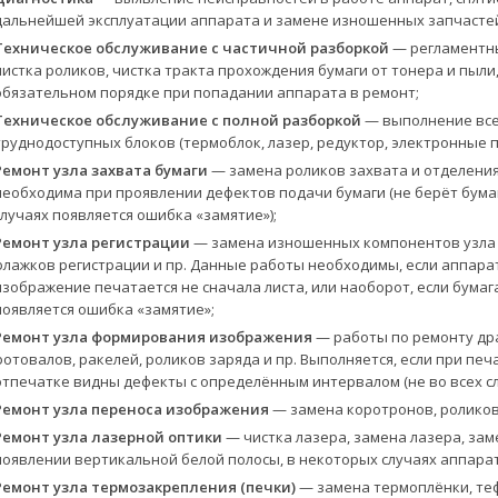
дальнейшей эксплуатации аппарата и замене изношенных запчасте
Техническое обслуживание с частичной разборкой
— регламентны
чистка роликов, чистка тракта прохождения бумаги от тонера и пыли
обязательном порядке при попадании аппарата в ремонт;
Техническое обслуживание с полной разборкой
— выполнение всех
труднодоступных блоков (термоблок, лазер, редуктор, электронные п
Ремонт узла захвата бумаги
— замена роликов захвата и отделения
необходима при проявлении дефектов подачи бумаги (не берёт бумагу
случаях появляется ошибка «замятие»);
Ремонт узла регистрации
— замена изношенных компонентов узла р
флажков регистрации и пр. Данные работы необходимы, если аппара
изображение печатается не сначала листа, или наоборот, если бумаг
появляется ошибка «замятие»;
Ремонт узла формирования изображения
— работы по ремонту др
фотовалов, ракелей, роликов заряда и пр. Выполняется, если при печ
отпечатке видны дефекты с определённым интервалом (не во всех сл
Ремонт узла переноса изображения
— замена коротронов, роликов 
Ремонт узла лазерной оптики
— чистка лазера, замена лазера, зам
появлении вертикальной белой полосы, в некоторых случаях аппарат 
Ремонт узла термозакрепления (печки)
— замена термоплёнки, теф