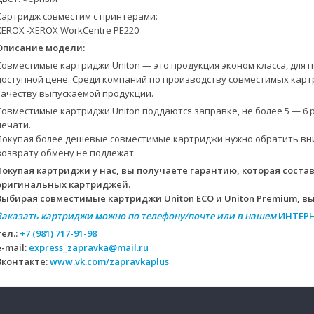
Картридж совместим с принтерами:
XEROX -XEROX WorkCentre PE220
Описание модели:
Совместимые картриджи Uniton — это продукция эконом класса, для
доступной цене. Среди компаний по производству совместимых кар
качеству выпускаемой продукции.
Совместимые картриджи Uniton поддаются заправке, не более 5 — 6 р
печати.
Покупая более дешевые совместимые картриджи нужно обратить вним
возврату обмену не подлежат.
Покупая картриджи у нас, вы получаете гарантию, которая состав
оригинальных картриджей.
Выбирая совместимые картриджи Uniton ECO и Uniton Premium, вы
Заказать картриджи можно по телефону/почте или в нашем
ИНТЕР
тел.:
+7 (981) 717-91-98
e-mail:
express_zapravka@mail.ru
Вконтакте:
www.vk.com/zapravkaplus